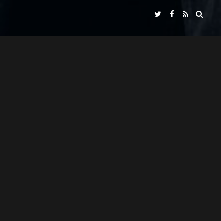
NADIR FILMS SL
SEÑORA X
IN COLLABORATION WITH
"ASCENSO"
MIKI ESPARBÉ
PRESENTS
WITH
ALBERT SALAZAR
JOSEAN BENGOETXEA
CARLOS LIBRADO "NENE"
PERE PUEYO
CINEMATOGRAPHY