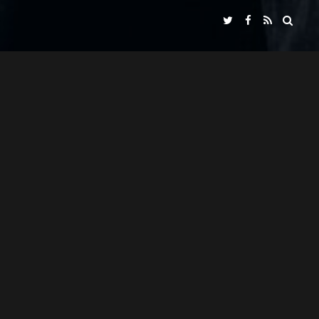
NADIR FILMS SL
SEÑORA X
IN COLLABORATION WITH
"ASCENSO"
MIKI ESPARBÉ
PRESENTS
WITH
ALBERT SALAZAR
JOSEAN BENGOETXEA
CARLOS LIBRADO "NENE"
PERE PUEYO
CINEMATOGRAPHY