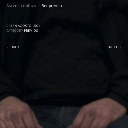
Ascenso obtuvo el
3er premio
.
DATE
9 AGOSTO, 2021
CATEGORY
PREMIOS
← BACK
NEXT →